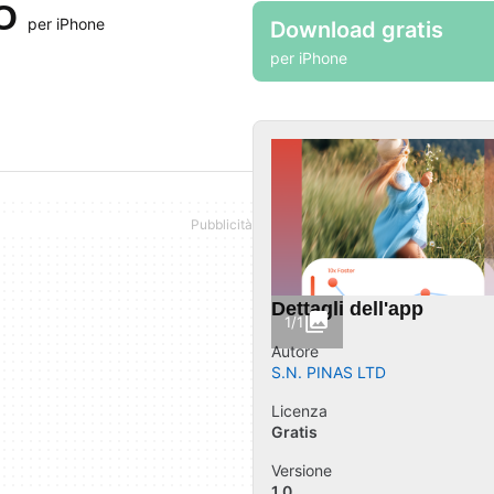
RO
per iPhone
Download gratis
per iPhone
Dettagli dell'app
1/1
Autore
S.N. PINAS LTD
Licenza
Gratis
Versione
1.0